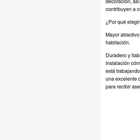
decoración, así
rieles de armarios
fabricantes de
modernos.
equipos originales
contribuyen a c
(OEM)
¿Por qué elegi
Mayor atractivo
habitación.
Duradero y fiab
Instalación cóm
está trabajando
una excelente o
para recibir a