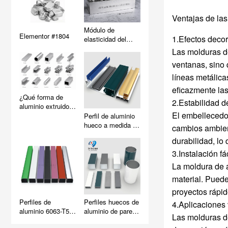
Ventajas de las
Módulo de
Elementor #1804
1.Efectos decor
elasticidad del
aluminio (módulo
Las molduras d
de Young)
ventanas, sino 
líneas metálica
eficazmente las
¿Qué forma de
2.Estabilidad d
aluminio extruido
El embellecedor
es la adecuada
Perfil de aluminio
para su proyecto?
hueco a medida |
cambios ambient
(Estándar vs.
Directamente de
durabilidad, lo 
Personalizada)
fábrica y fabricante
3.Instalación fác
La moldura de 
material. Puede
proyectos rápid
Perfiles de
Perfiles huecos de
4.Aplicaciones 
aluminio 6063-T5
aluminio de pared
Las molduras de
para estructuras y
delgada para