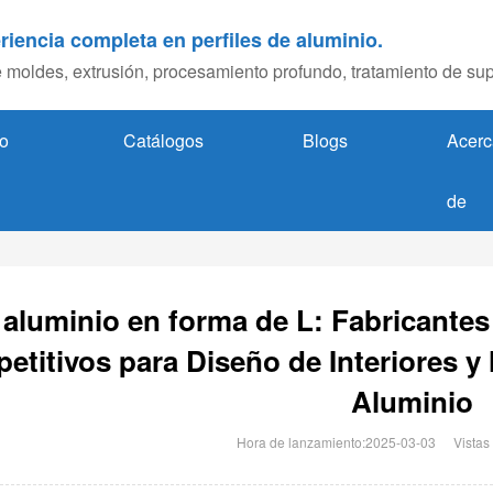
riencia completa en perfiles de aluminio.
 moldes, extrusión, procesamiento profundo, tratamiento de sup
o
Catálogos
Blogs
Acerc
de
e aluminio en forma de L: Fabricantes
etitivos para Diseño de Interiores y
Aluminio
Hora de lanzamiento:2025-03-03
Vistas