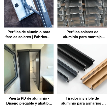
Perfiles de aluminio para
Perfiles solares de
farolas solares | Fabricante
aluminio para montaje
directo de fábrica
fotovoltaico - Fabricante
de extrusiones a medida
6063/6060
Puerta PD de aluminio -
Tirador invisible de
Diseño plegable y abatible
aluminio para armarios -
para espacios reducidos
Minimalista y seguro