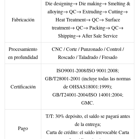
Die designing→ Die making→ Smelting &
alloying→ QC→ Extruding→ Cutting→
Fabricación
Heat Treatment→ QC→ Surface
treatment→ QC→ Packing→ QC→
Shipping→ After Sale Service
Procesamiento
CNC / Corte / Punzonado / Control /
en profundidad
Roscado / Taladrado / Fresado
ISO9001-2008/ISO 9001:2008;
GB/T28001-2001 (incluye todas las normas
Certificación
de OHSAS18001:1999);
GB/T24001-2004/ISO 14001:2004;
GMC.
T/T: 30% depósito, el saldo se pagará antes
de la entrega;
Pago
Carta de crédito: el saldo irrevocable Carta