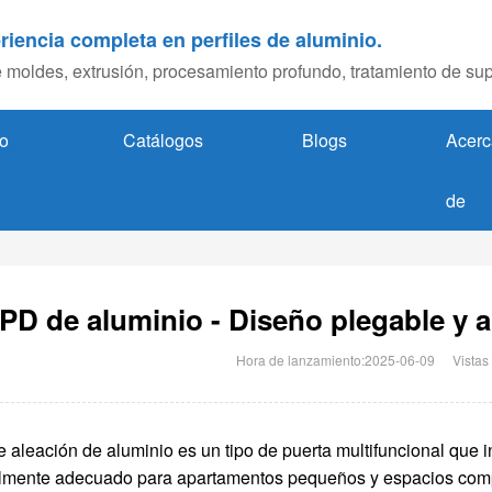
riencia completa en perfiles de aluminio.
 moldes, extrusión, procesamiento profundo, tratamiento de sup
o
Catálogos
Blogs
Acerc
de
PD de aluminio - Diseño plegable y 
Hora de lanzamiento:2025-06-09
Vistas
 aleación de aluminio es un tipo de puerta multifuncional que i
almente adecuado para apartamentos pequeños y espacios comp