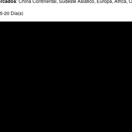
ercados
: China Continental, Sudeste Asiático, Europa, África, 
15-20 Día(s)