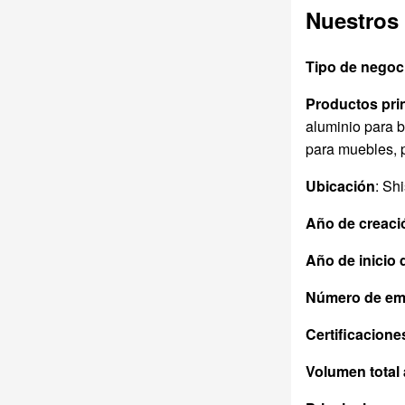
rieles de armarios
fabricantes de
Nuestros
modernos.
equipos originales
(OEM)
Tipo de negoc
Productos pri
aluminio para b
para muebles, p
Ubicación
: Sh
Año de creaci
Año de inicio 
Número de em
Certificacione
Volumen total