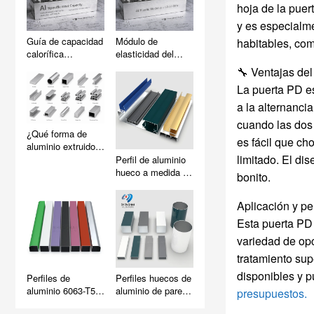
hoja de la puer
y es especialm
Guía de capacidad
Módulo de
habitables, com
calorífica
elasticidad del
específica del
aluminio (módulo
🔧 Ventajas del
aluminio
de Young)
La puerta PD es
a la alternanci
cuando las dos 
¿Qué forma de
es fácil que ch
aluminio extruido
limitado. El di
es la adecuada
Perfil de aluminio
para su proyecto?
hueco a medida |
bonito.
(Estándar vs.
Directamente de
Personalizada)
fábrica y fabricante
Aplicación y pe
Esta puerta PD 
variedad de opc
tratamiento supe
disponibles y 
Perfiles de
Perfiles huecos de
aluminio 6063-T5
aluminio de pared
presupuestos.
para estructuras y
delgada para