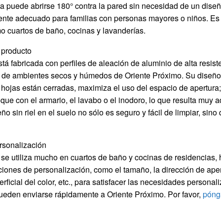
ta puede abrirse 180° contra la pared sin necesidad de un diseñ
ente adecuado para familias con personas mayores o niños. Es
o cuartos de baño, cocinas y lavanderías.
 producto
tá fabricada con perfiles de aleación de aluminio de alta resi
a de ambientes secos y húmedos de Oriente Próximo. Su diseño p
hojas están cerradas, maximiza el uso del espacio de apertura;
oque con el armario, el lavabo o el inodoro, lo que resulta muy 
seño sin riel en el suelo no sólo es seguro y fácil de limpiar, si
rsonalización
se utiliza mucho en cuartos de baño y cocinas de residencias,
iones de personalización, como el tamaño, la dirección de apertu
rficial del color, etc., para satisfacer las necesidades personal
pueden enviarse rápidamente a Oriente Próximo. Por favor,
pónga