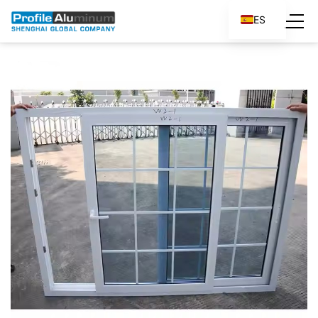
ES
EN