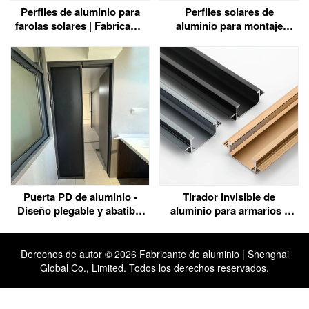
Perfiles de aluminio para
Perfiles solares de
farolas solares | Fabricante
aluminio para montaje
directo de fábrica
fotovoltaico - Fabricante
de extrusiones a medida
6063/6060
Puerta PD de aluminio -
Tirador invisible de
Diseño plegable y abatible
aluminio para armarios -
para espacios reducidos
Minimalista y seguro
Derechos de autor ©
2026 Fabricante de aluminio | Shenghai
Global Co., Limited. Todos los derechos reservados.