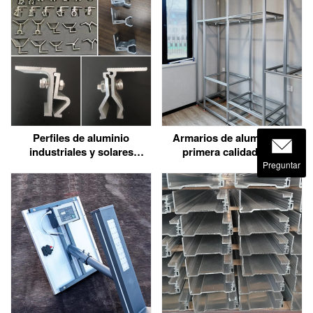
Perfiles de aluminio
Armarios de aluminio de
industriales y solares
primera calidad para
duraderos para entornos
cocinas, baños y mucho
Preguntar
agresivos
más